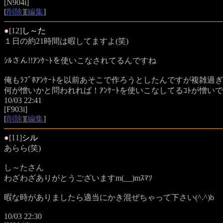
[N904i]
[
削除
][
編集
]
●
[12]
し～た
１日の約21時間は暇してますよ(笑)
ｼﾙさん!!ｱﾝｹｰﾄを使いこなされてるんですね
俺もﾗﾌﾞﾎｱﾝｹｰﾄを以前あそこで作ろうとしたんですが複雑過
何が憎いかと問われれば！ｱﾝｹｰﾄを使いこなしてるｺﾄが憎いで
10/03 22:41
[F903i]
[
削除
][
編集
]
●
[11]
シル
あらら(笑)
し～たさん
わざわざありがとうございますm(__)mｽﾏｿ
暇な時がありましたら適当にかき混ぜちゃって下さい(^.^)b
10/03 22:30