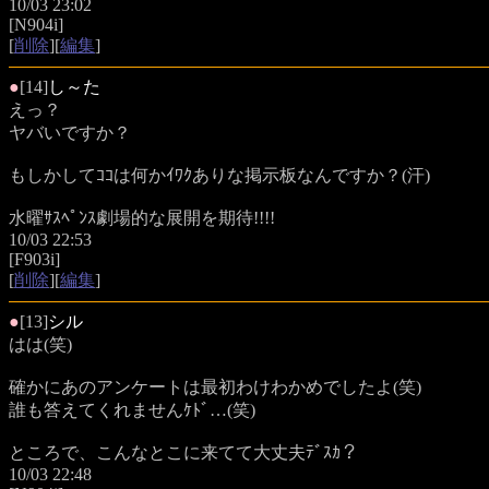
10/03 23:02
[N904i]
[
削除
][
編集
]
●
[14]
し～た
えっ？
ヤバいですか？
もしかしてｺｺは何かｲﾜｸありな掲示板なんですか？(汗)
水曜ｻｽﾍﾟﾝｽ劇場的な展開を期待!!!!
10/03 22:53
[F903i]
[
削除
][
編集
]
●
[13]
シル
はは(笑)
確かにあのアンケートは最初わけわかめでしたよ(笑)
誰も答えてくれませんｹﾄﾞ…(笑)
ところで、こんなとこに来てて大丈夫ﾃﾞｽｶ？
10/03 22:48