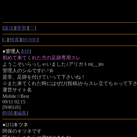
[
返信
][
更新
][
▽
]
[
↓
][
検索
][
HOME
]
●
管理人
[
HP
]
初めて来てくれた方の足跡専用スレ
ようこそいらっしゃいました♪アリガトm(__)m
管理人のシルです(^.^)b
是非、足跡を付けていって下さいね！
☆また来てくれた時にはぜひ[投稿]からスレ立てちゃって下さい
運営サイト名
Mobile☆Best
09/11 02:15
[N901iS]
[
削除
][
編集
]
●
[21]
キツネ
阿保のキツネです