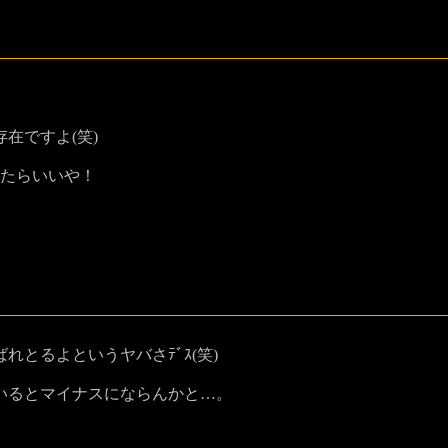
在ですよ(笑)
めたらいいや！
とるよというヤバさﾃﾞｽ(笑)
いるとマイナスにならんかと…。