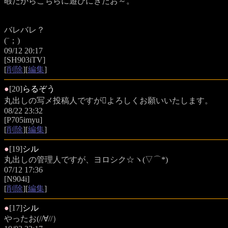
暇だからこちらに遊びにきたお～。
バレバレ？
(¨；)
09/12 20:17
[SH903iTV]
[
削除
][
編集
]
●
[20]
らるぞう
丸出しの写メ投稿人ですがよろしくお願いいたします。
08/22 23:32
[P705imyu]
[
削除
][
編集
]
●
[19]
シル
丸出しの管理人ですが、ヨロシク☆ヽ(▽⌒*)
07/12 17:36
[N904i]
[
削除
][
編集
]
●
[17]
シル
やったお(//∀//）