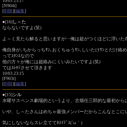
10/03 23:17
[N904i]
[
削除
][
編集
]
●
[16]
し～た
ならないですよ(笑)
よ～く見たら解ると思いますが･･俺は超がつくほどに浮いた存
俺自身が､ちからっちｻﾝ､おくちゅうｻﾝ､しいたけｻﾝとだけ絡
ってｽﾀﾝｽなので
他の方々が俺には超絡みにくいみたいですよ(笑)
ではｽﾚﾀﾃさせて頂きます
10/03 23:15
[F903i]
[
削除
][
編集
]
●
[15]
シル
水曜サスペンス劇場的というより、古畑任三郎的な最初からばれ
いや、し～たさんはめちゃ最強メンバーだからこんなとこに
気にしないならスレ立ててﾎｽｲﾃﾞｽ(´ω｀)