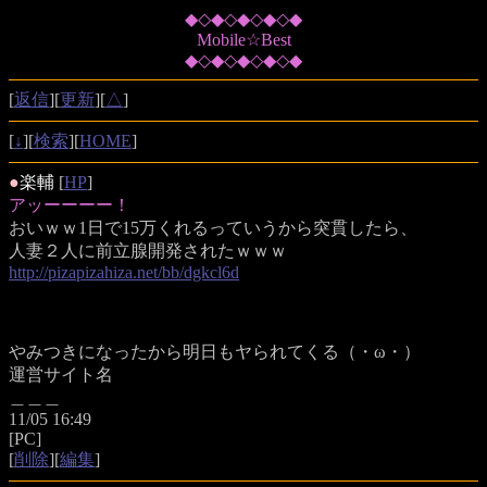
◆◇◆◇◆◇◆◇◆
Mobile☆Best
◆◇◆◇◆◇◆◇◆
[
返信
][
更新
][
△
]
[
↓
][
検索
][
HOME
]
●
楽輔
[
HP
]
アッーーーー！
おいｗｗ1日で15万くれるっていうから突貫したら、
人妻２人に前立腺開発されたｗｗｗ
http://pizapizahiza.net/bb/dgkcl6d
やみつきになったから明日もヤられてくる（・ω・）
運営サイト名
＿＿＿
11/05 16:49
[PC]
[
削除
][
編集
]