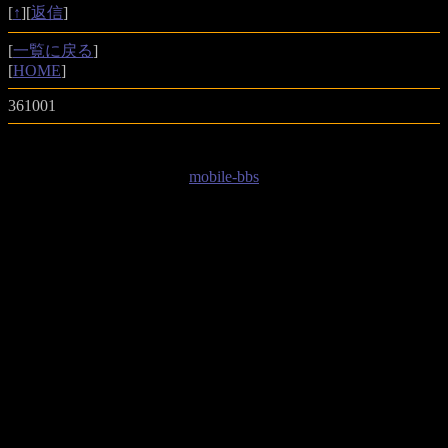
[
↑
][
返信
]
[
一覧に戻る
]
[
HOME
]
361001
mobile-bbs