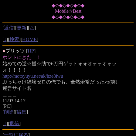
◆◇◆◇◆◇◆◇◆
Mobile☆Best
◆◇◆◇◆◇◆◇◆
[
返信
][
更新
][
△
]
[
↓
][
検索
][
HOME
]
●
プリッツ
[
HP
]
ホントにきた！！
始めての逆☆援☆助で6万円ゲットォォオォォオォッ
ォ！！！！
http://motoyuyu.net/ak/hze8iwu
ぶっちゃけ経験ゼロの俺でも、全然余裕だったわ(笑)
運営サイト名
＿＿＿
11/03 14:17
[PC]
[
削除
][
編集
]
[
↑
][
返信
]
[
一覧に戻る
]