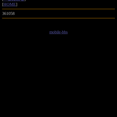
[
HOME
]
361058
mobile-bbs