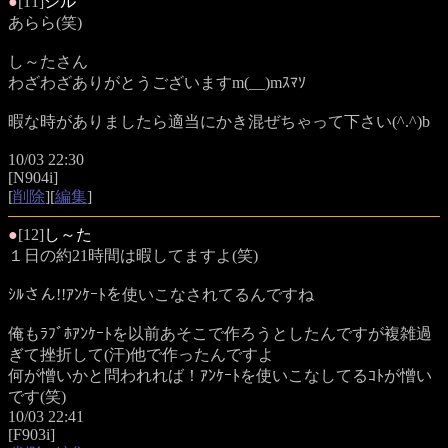
●
[11]
シル
あらら(笑)
し～たさん
わざわざありがとうございますm(__)mｽﾏｿ
暇な時がありましたら適当にかき混ぜちゃって下さい(^.^)b
10/03 22:30
[N904i]
[
削除
][
編集
]
●
[12]
し～た
１日の約21時間は暇してますよ(笑)
ｼﾙさん!!ｱﾝｹｰﾄを使いこなされてるんですね
俺もﾗﾌﾞﾎｱﾝｹｰﾄを以前あそこで作ろうとしたんですが複雑過
ぎて挫折して(汗)他で作ったんですよ
何が憎いかと問われれば！ｱﾝｹｰﾄを使いこなしてるｺﾄが憎い
です(笑)
10/03 22:41
[F903i]