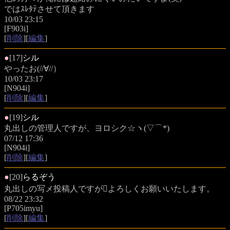
ではｽﾚﾀﾃさせて頂きます
10/03 23:15
[F903i]
[
削除
][
編集
]
●
[17]
シル
やったお(//∀//）
10/03 23:17
[N904i]
[
削除
][
編集
]
●
[19]
シル
丸出しの管理人ですが、ヨロシク☆ヽ(▽⌒*)
07/12 17:36
[N904i]
[
削除
][
編集
]
●
[20]
らるぞう
丸出しの写メ投稿人ですがよろしくお願いいたします。
08/22 23:32
[P705imyu]
[
削除
][
編集
]