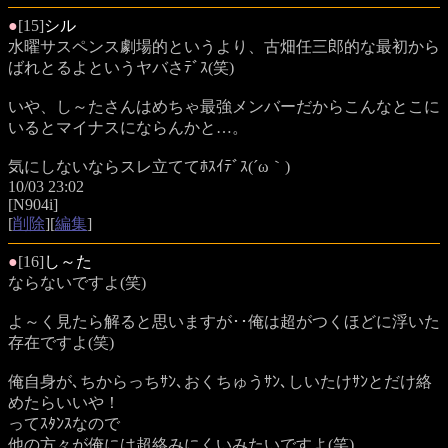
●
[15]
シル
水曜サスペンス劇場的というより、古畑任三郎的な最初から
ばれとるよというヤバさﾃﾞｽ(笑)
いや、し～たさんはめちゃ最強メンバーだからこんなとこに
いるとマイナスにならんかと…。
気にしないならスレ立ててﾎｽｲﾃﾞｽ(´ω｀)
10/03 23:02
[N904i]
[
削除
][
編集
]
●
[16]
し～た
ならないですよ(笑)
よ～く見たら解ると思いますが･･俺は超がつくほどに浮いた
存在ですよ(笑)
俺自身が､ちからっちｻﾝ､おくちゅうｻﾝ､しいたけｻﾝとだけ絡
めたらいいや！
ってｽﾀﾝｽなので
他の方々が俺には超絡みにくいみたいですよ(笑)