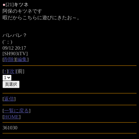
●
[21]
キツネ
阿保のキツネです
暇だからこちらに遊びにきたお～。
バレバレ？
(¨；)
09/12 20:17
[SH903iTV]
[
削除
][
編集
]
[
↑
]
[次]
[前]
[
返信
]
[
一覧に戻る
]
[
HOME
]
361030