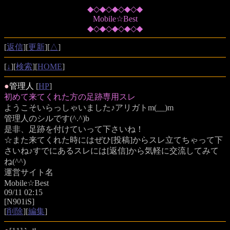
◆◇◆◇◆◇◆◇◆
Mobile☆Best
◆◇◆◇◆◇◆◇◆
[
返信
][
更新
][
△
]
[
↓
][
検索
][
HOME
]
●
管理人
[
HP
]
初めて来てくれた方の足跡専用スレ
ようこそいらっしゃいました♪アリガトm(__)m
管理人のシルです(^.^)b
是非、足跡を付けていって下さいね！
☆また来てくれた時にはぜひ[投稿]からスレ立てちゃって下
さいね♪すでにあるスレには[返信]から気軽に交流してみて
ね(^^)
運営サイト名
Mobile☆Best
09/11 02:15
[N901iS]
[
削除
][
編集
]