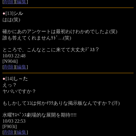
[
削除
][
編集
]
●
[13]
シル
はは(笑)
確かにあのアンケートは最初わけわかめでしたよ(笑)
誰も答えてくれませんｹﾄﾞ…(笑)
ところで、こんなとこに来てて大丈夫ﾃﾞｽｶ？
10/03 22:48
[N904i]
[
削除
][
編集
]
●
[14]
し～た
えっ？
ヤバいですか？
もしかしてｺｺは何かｲﾜｸありな掲示板なんですか？(汗)
水曜ｻｽﾍﾟﾝｽ劇場的な展開を期待!!!!
10/03 22:53
[F903i]
[
削除
][
編集
]