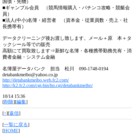
国債・先物）
■ギャンブル会員 （競馬情報購入・パチンコ攻略・競艇会
員）
■法人(中小)名簿・経営者 （資本金・従業員数・売上・社
長携帯有）
データクリーニング後お渡し致します。メール＋原 本＋タ
ックシール等での販売
高額にて買取致します⇒新鮮な名簿・各種携帯勤務先有・消
費者金融・システム金融
名簿屋データバンク 担当 松川 090-1748-0194
detabankmeibo@yahoo.co.jp
http://detabankmeibo.web.fc2.com/
http://k2.fc2.com/cgi-bin/hp.cgi/detabankmeibo/
10/14 15:36
[
削除
][
編集
]
[
↑
][
返信
]
[
一覧に戻る
]
[
HOME
]