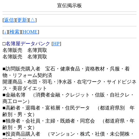
宣伝掲示板
[
返信
][
更新
][
△
]
[
↓
][
検索
][
HOME
]
□
名簿屋データバンク
[
HP
]
名簿販売 名簿買取
名簿販売 名簿買取
■訪問販売購入者 宝石・健康食品・資格教材・呉服・着
物・リフォーム契約済
開運商品・布団・羽毛・浄水器・在宅ワーク・サイドビジネ
ス・美容ダイエット
■金融名簿 （消費者金融・クレジット・信販・自社クレ・
商工ローン）
■高齢者・退職者・富裕層・住民データ （都道府県別 年
齢別・男・女）
■独身者・会社員・主婦・既婚者・同窓会 （都道府県・年
齢別・男・女）
■投資商品購入者 （マンション・株式・社債・未公開株・