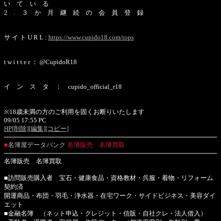
い て い る
2 . ３ か 月 継 続 の 会 員 登 録
サ イ ト U R L :
https://www.cupido18.com/tops
t w i t t e r ： @CupidoR18
イ ン ス タ ： cupido_official_r18
※18歳未満の方のご利用を固くお断りいたします
09/05 17:55 PC
HP
[削除]
[編集]
[コピー]
■
名簿屋データバンク
名簿販売 名簿買取
名簿販売 名簿買取
■訪問販売購入者 宝石・健康食品・資格教材・呉服・着物・リフォーム
契約済
開運商品・布団・羽毛・浄水器・在宅ワーク・サイドビジネス・美容ダイ
エット
■金融名簿 （ネット申込・クレジット・信販・自社クレ・法人借入）