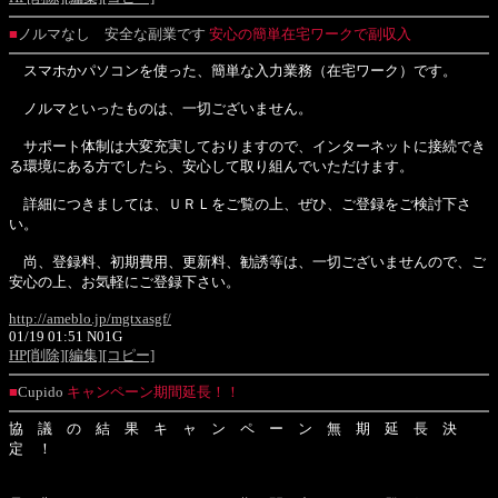
■
ノルマなし 安全な副業です
安心の簡単在宅ワークで副収入
スマホかパソコンを使った、簡単な入力業務（在宅ワーク）です。
ノルマといったものは、一切ございません。
サポート体制は大変充実しておりますので、インターネットに接続でき
る環境にある方でしたら、安心して取り組んでいただけます。
詳細につきましては、ＵＲＬをご覧の上、ぜひ、ご登録をご検討下さ
い。
尚、登録料、初期費用、更新料、勧誘等は、一切ございませんので、ご
安心の上、お気軽にご登録下さい。
http://ameblo.jp/mgtxasgf/
01/19 01:51 N01G
HP
[削除]
[編集]
[コピー]
■
Cupido
キャンペーン期間延長！！
協 議 の 結 果 キ ャ ン ペ ー ン 無 期 延 長 決
定 ！