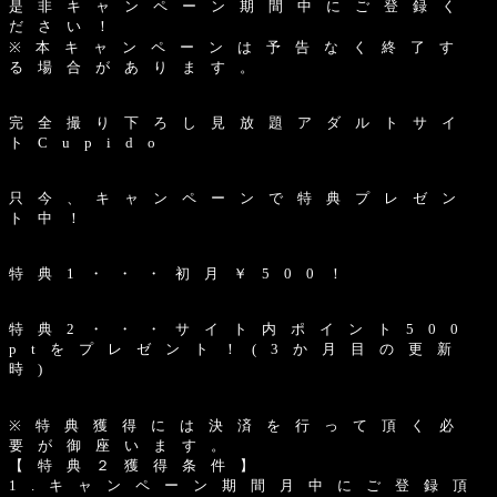
是 非 キ ャ ン ペ ー ン 期 間 中 に ご 登 録 く
だ さ い ！
※ 本 キ ャ ン ペ ー ン は 予 告 な く 終 了 す
る 場 合 が あ り ま す 。
完 全 撮 り 下 ろ し 見 放 題 ア ダ ル ト サ イ
ト C u p i d o
只 今 、 キ ャ ン ペ ー ン で 特 典 プ レ ゼ ン
ト 中 ！
特 典 1 ・ ・ ・ 初 月 ￥ 5 0 0 ！
特 典 2 ・ ・ ・ サ イ ト 内 ポ イ ン ト 5 0 0
p t を プ レ ゼ ン ト ！ ( 3 か 月 目 の 更 新
時 )
※ 特 典 獲 得 に は 決 済 を 行 っ て 頂 く 必
要 が 御 座 い ま す 。
【 特 典 ２ 獲 得 条 件 】
1 . キ ャ ン ペ ー ン 期 間 月 中 に ご 登 録 頂