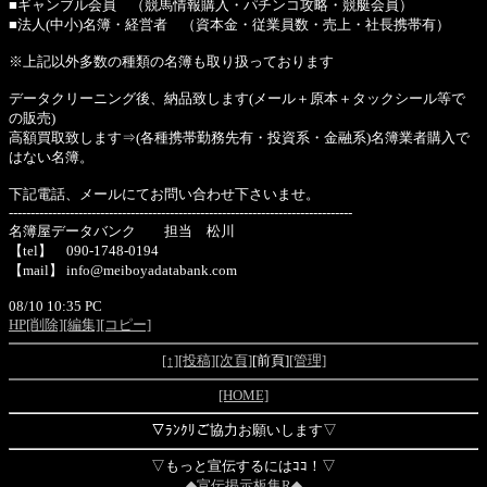
■ギャンブル会員 （競馬情報購入・パチンコ攻略・競艇会員）
■法人(中小)名簿・経営者 （資本金・従業員数・売上・社長携帯有）
※上記以外多数の種類の名簿も取り扱っております
データクリーニング後、納品致します(メール＋原本＋タックシール等で
の販売)
高額買取致します⇒(各種携帯勤務先有・投資系・金融系)名簿業者購入で
はない名簿。
下記電話、メールにてお問い合わせ下さいませ。
-------------------------------------------------------------------------------
名簿屋データバンク 担当 松川
【tel】 090-1748-0194
【mail】 info@meiboyadatabank.com
08/10 10:35 PC
HP
[削除]
[編集]
[コピー]
[↑]
[投稿]
[次頁]
[前頁]
[管理]
[HOME]
▽ﾗﾝｸﾘご協力お願いします▽
▽もっと宣伝するにはｺｺ！▽
◆宣伝掲示板集R◆