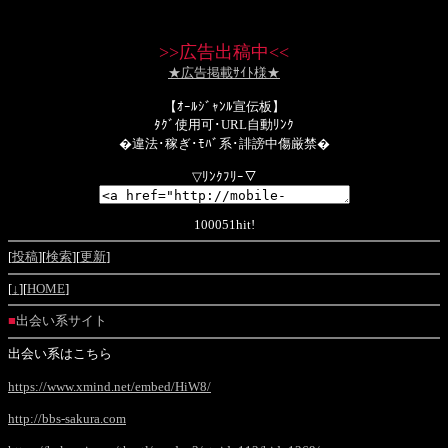
>>
広告出稿中
<<
★広告掲載ｻｲﾄ様★
【ｵｰﾙｼﾞｬﾝﾙ宣伝板】
ﾀｸﾞ使用可･URL自動ﾘﾝｸ
�違法･稼ぎ･ﾓﾊﾞ系･誹謗中傷厳禁�
▽ﾘﾝｸﾌﾘｰ▽
100051hit!
[
投稿
][
検索
][
更新
]
[
↓
][
HOME
]
■
出会い系サイト
出会い系はこちら
https://www.xmind.net/embed/HiW8/
http://bbs-sakura.com