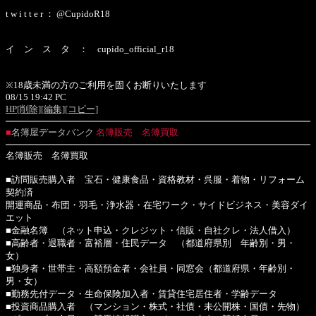
t w i t t e r ： @CupidoR18
イ ン ス タ ： cupido_official_r18
※18歳未満の方のご利用を固くお断りいたします
08/15 19:42 PC
HP
[削除]
[編集]
[コピー]
■
名簿屋データバンク
名簿販売 名簿買取
名簿販売 名簿買取
■訪問販売購入者 宝石・健康食品・資格教材・呉服・着物・リフォーム
契約済
開運商品・布団・羽毛・浄水器・在宅ワーク・サイドビジネス・美容ダイ
エット
■金融名簿 （ネット申込・クレジット・信販・自社クレ・法人借入）
■高齢者・退職者・富裕層・住民データ （都道府県別 年齢別・男・
女）
■独身者・世帯主・高額預金者・会社員・同窓会（都道府県・年齢別・
男・女）
■勤務先付データ・生命保険加入者・賃貸住宅居住者・学齢データ
■投資商品購入者 （マンション・株式・社債・未公開株・国債・先物）