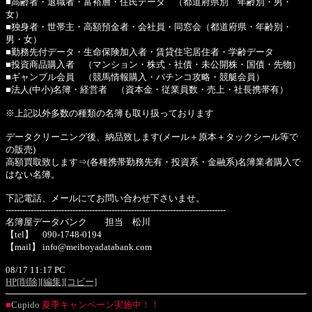
■高齢者・退職者・富裕層・住民データ （都道府県別 年齢別・男・
女）
■独身者・世帯主・高額預金者・会社員・同窓会（都道府県・年齢別・
男・女）
■勤務先付データ・生命保険加入者・賃貸住宅居住者・学齢データ
■投資商品購入者 （マンション・株式・社債・未公開株・国債・先物）
■ギャンブル会員 （競馬情報購入・パチンコ攻略・競艇会員）
■法人(中小)名簿・経営者 （資本金・従業員数・売上・社長携帯有）
※上記以外多数の種類の名簿も取り扱っております
データクリーニング後、納品致します(メール＋原本＋タックシール等で
の販売)
高額買取致します⇒(各種携帯勤務先有・投資系・金融系)名簿業者購入で
はない名簿。
下記電話、メールにてお問い合わせ下さいませ。
-------------------------------------------------------------------------------
名簿屋データバンク 担当 松川
【tel】 090-1748-0194
【mail】 info@meiboyadatabank.com
08/17 11:17 PC
HP
[削除]
[編集]
[コピー]
■
Cupido
夏季キャンペーン実施中！！