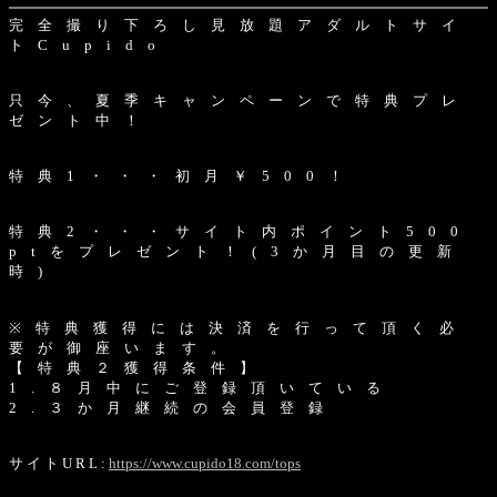
完 全 撮 り 下 ろ し 見 放 題 ア ダ ル ト サ イ
ト C u p i d o
只 今 、 夏 季 キ ャ ン ペ ー ン で 特 典 プ レ
ゼ ン ト 中 ！
特 典 1 ・ ・ ・ 初 月 ￥ 5 0 0 ！
特 典 2 ・ ・ ・ サ イ ト 内 ポ イ ン ト 5 0 0
p t を プ レ ゼ ン ト ！ ( 3 か 月 目 の 更 新
時 )
※ 特 典 獲 得 に は 決 済 を 行 っ て 頂 く 必
要 が 御 座 い ま す 。
【 特 典 ２ 獲 得 条 件 】
1 . ８ 月 中 に ご 登 録 頂 い て い る
2 . ３ か 月 継 続 の 会 員 登 録
サ イ ト U R L :
https://www.cupido18.com/tops