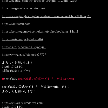
https://bakusai.com/thr_tl/acode=3/ctgid=112/bid=1269/
https://magaseekcm.com/forums/
https://www.google.co.jp/amp/s/deaidb.com/manual-bbs/%3famp=1
https://sakurafall.com
https://koibitogetnavi.com/deainojyohoukoukann_1.html
https://match-apps.jp/sakuralist
http://s.z-z.jp/?waraioh1kyooyuu
http://www.z-z.jp/?slomode77777
よろしくお願いします
04/05 17:23 PC
[削除]
[編集]
[コピー]
■
death論教
death論教の公式サイト『こだまNetwork』
death論教の公式サイト『こだまNetwork』です！
よろしくお願いします！！！
https://reikai1-0.jimdofree.com/
09/30 17:04 PC