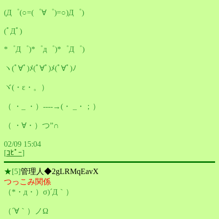
(Д゜(○=(゜∀゜)=○)Д゜)
(ﾟДﾟ)
*゜Д゜)*゜д゜)*゜Д゜)
ヽ(ﾟ∀ﾟ)ﾒ(ﾟ∀ﾟ)ﾒ(ﾟ∀ﾟ)ﾉ
ヾ(・ε・。）
（ ・_ ・）----→(・ _・；）
（ ・∀・）つ”∩
02/09 15:04
[
ｺﾋﾟｰ
]
★
[5]
管理人◆2gLRMqEavX
つっこみ関係
（*・д・）σ)´Д｀）
（´∀｀）ノΩ