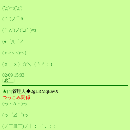
(´д`⊂)(´д`)
(｀´)ノ⌒θ
(｀∧´)ノ(´□｀)=з
(●゜Д゜ノ
(ｏ>ｖ<)ε<）
(ｘ＿ｘ）☆＼（＾＾；）
02/09 15:03
[
ｺﾋﾟｰ
]
★
[4]
管理人◆2gLRMqEavX
つっこみ関係
(っ・A・)っ
(っ゜⊿゜)っ
(ノ￣皿￣)ノ┫：・'．：：