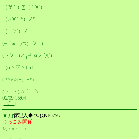
（´∀｀）∑（｀∀´）
（ノ∀｀*）ノ″
（；´д`）ノ
(=゜ω゜)つ)゜∀゜)
( ・∀・)ノ┌┛Σ(ノ `Д´)
（σ＾▽＾）σ
( *^)/☆(+。+*)
( ・_・)σ)゜_゜)
02/09 15:04
[
ｺﾋﾟｰ
]
★
[6]
管理人◆7zQgKF5795
つっこみ関係
Σ(・д・ )