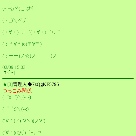
(~-~;)ヾ(-_-;)ｵｲ
(・_)＼ペチ
(・∀・）.+゜(・∀・)゜+.゜
(；＾∀＾)σ(〒∀〒)ゞ
(；ーー)ノ☆(ノ＿ ＿)ノ
02/09 15:03
[
ｺﾋﾟｰ
]
★
[3]
管理人◆7zQgKF5795
つっこみ関係
(゜o゜)＼(-_-)
(゜゜;)＼(--;)
(´∀｀)／(´∀＼)(ノ∀`)
(´∀｀)σ)Д`)゜+。'*