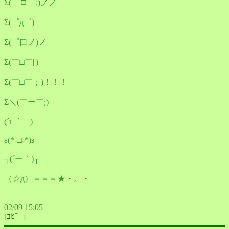
Σ(゜ロ゜;)ノノ
Σ(゜д゜)
Σ(゜口ノ)ノ
Σ(￣□￣||)
Σ(￣□￣；)！！！
Σ＼(￣ー￣;)
(´ι _` )
ε(*-□-*)з
┐(´ー｀)┌
（☆д）＝＝＝★・。・
02/09 15:05
[
ｺﾋﾟｰ
]