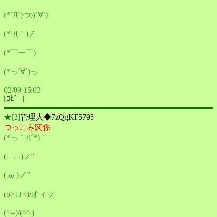
(*´Д`)つ))´∀`)
(*´Д｀)ノ
(*￣ー￣)
(*っ´∀`)っ
02/09 15:03
[
ｺﾋﾟｰ
]
★
[2]
管理人◆7zQgKF5795
つっこみ関係
(*っ｀Д´*)
(- ．-)ノ”
(-ω-)ノ”
(o>ロ<)/オィッ
(~--)/(^^;)