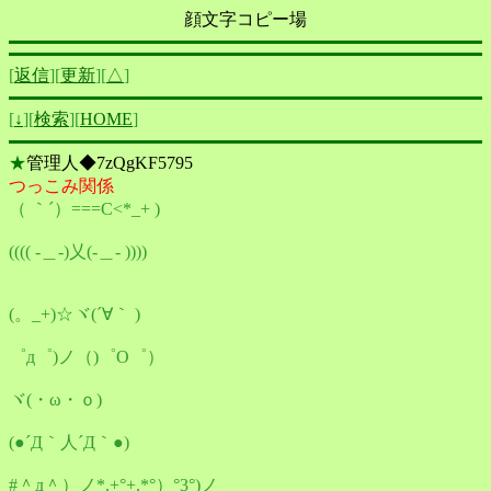
顔文字コピー場
[
返信
][
更新
][
△
]
[
↓
][
検索
][
HOME
]
★
管理人◆7zQgKF5795
つっこみ関係
（ ｀´）===C<*_+ )
(((( -＿-)乂(-＿- ))))
(。_+)☆ヾ(´∀｀ )
゜д゜)ノ（)゜O゜）
ヾ(・ω・ｏ)
(●´Д｀人´Д｀●)
#＾д＾）ノ*.+°+.*°）°3°)ノ