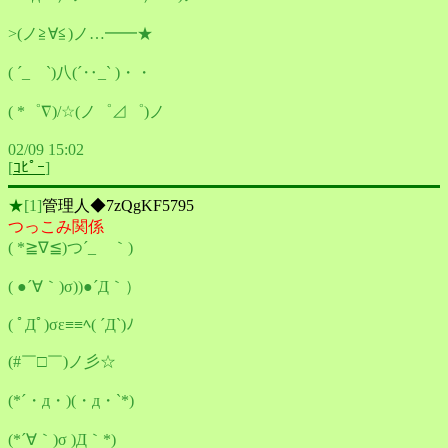
>(ノ≧∀≦)ノ…━━★
( ´_ゝ`)八(´‥_` )・・
( *゜∇)/☆(ノ゜⊿゜)ノ
02/09 15:02
[
ｺﾋﾟｰ
]
★
[1]
管理人◆7zQgKF5795
つっこみ関係
( *≧∇≦)つ´_ゝ｀)
( ●´∀｀)σ))●´Д｀）ゞ
( ﾟДﾟ)σε≡≡ﾍ( ´Д`)ﾉ
(#￣□￣)ノ彡☆
(*´・д・)(・д・`*)
(*´∀｀)σ )Д｀*)