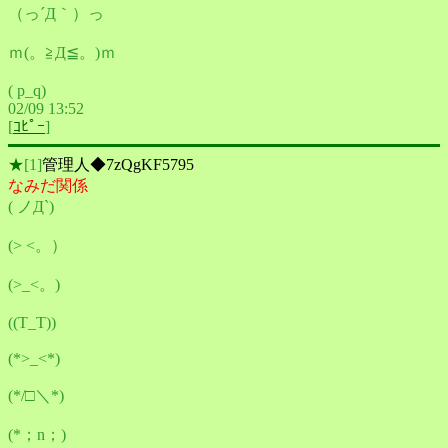
（っ´Д｀）っ
ｍ(。≧Д≦。)ｍ
( p_q)
02/09 13:52
[
ｺﾋﾟｰ
]
★
[1]
管理人◆7zQgKF5795
なみだ関係
( ノД`)
(> <。）
(>_<。)
((T_T))
(*>_<*)
(*/□＼*)
(*；n；)