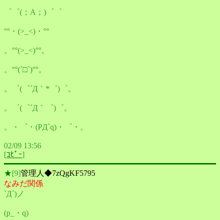
゜゜(；A；)゜゜
°°・(>_<)・°°
。°°(>_<)°°。
。°°(´□`)°°。
。゜(゜´Д｀*゜)゜。
。゜(゜´Д｀゜)゜。
。・゜・(PД`q)・゜・。
02/09 13:56
[
ｺﾋﾟｰ
]
★
[9]
管理人◆7zQgKF5795
なみだ関係
`Д´)ノ
(p_・q)