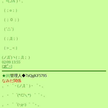
。+(⊃Å`)・。
（；o；）
（；０；）
（´△`）
（；Д；）
（＞_＜）
(ノД`)ヽ(；Д； )
02/09 13:55
[
ｺﾋﾟｰ
]
★
[8]
管理人◆7zQgKF5795
なみだ関係
。・゜・(ノД｀)・゜・。
。・゜゜(*/□＼*) ゜゜・。
。・゜゜(>д<)゜゜・。