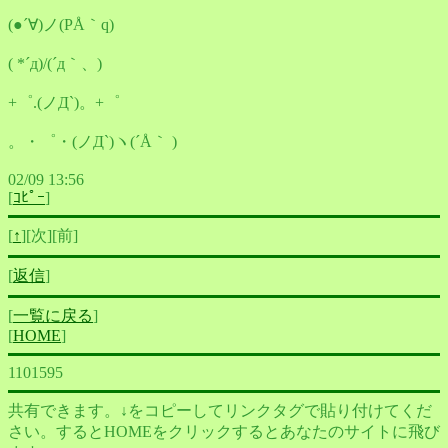
(●´∀)ノ(PÅ｀q)
( *´д)/(´д｀、)
+゜.(ノД`)。+゜
。・゜・(ノД`)ヽ(´Å｀ )
02/09 13:56
[
ｺﾋﾟｰ
]
[
↑
][次][前]
[
返信
]
[
一覧に戻る
]
[
HOME
]
1101595
共有できます。↓をコピーしてリンクタグで貼り付けてくだ
さい。するとHOMEをクリックするとあなたのサイトに飛び