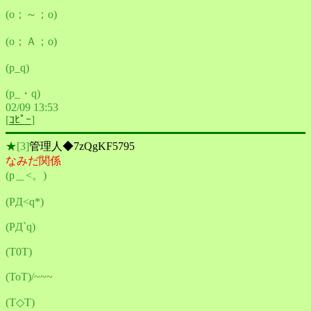
(o；～；o)
(o；Ａ；o)
(p_q)
(p_・q)
02/09 13:53
[
ｺﾋﾟｰ
]
★
[3]
管理人◆7zQgKF5795
なみだ関係
(p＿<。)
(PД<q*)
(PД`q)
(T0T)
(ToT)/~~~
(T◇T)