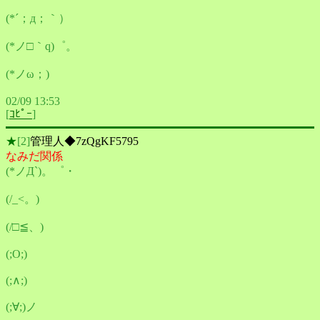
(*´；д；｀）
(*ノ□｀q)゜。
(*ノω；)
02/09 13:53
[
ｺﾋﾟｰ
]
★
[2]
管理人◆7zQgKF5795
なみだ関係
(*ノД`)。゜・
(/_<。)
(/□≦、)
(;O;)
(;∧;)
(;∀;)ノ