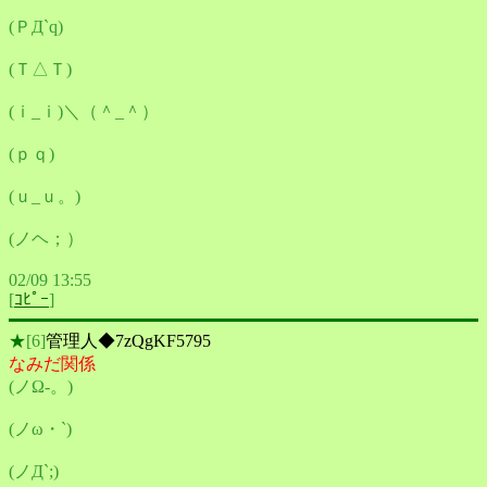
(ＰД`q)
(Ｔ△Ｔ)
(ｉ_ｉ)＼（＾_＾）
(ｐｑ)
(ｕ_ｕ。)
(ノヘ；）
02/09 13:55
[
ｺﾋﾟｰ
]
★
[6]
管理人◆7zQgKF5795
なみだ関係
(ノΩ-。)
(ノω・`)
(ノД`;)