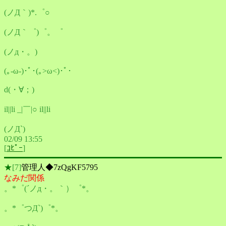
(ノД｀)*.゜○
(ノД｀゜)゜。゜
(ノд・。)
(｡-ω-)･ﾟ･(｡>ω<)･ﾟ･
d(・∀；)
il||li _|￣|○ il||li
(ノД`)
02/09 13:55
[
ｺﾋﾟｰ
]
★
[7]
管理人◆7zQgKF5795
なみだ関係
。*゜(´ノд・。｀）゜*。
。*゜つД`)゜*。