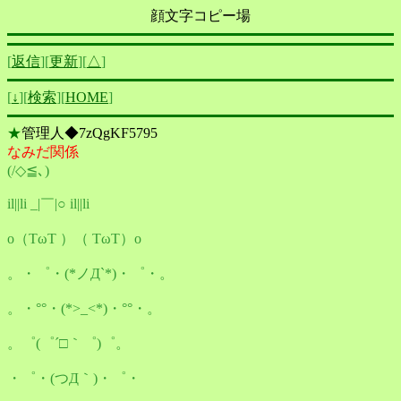
顔文字コピー場
[
返信
][
更新
][
△
]
[
↓
][
検索
][
HOME
]
★
管理人◆7zQgKF5795
なみだ関係
(/◇≦､)
il||li _|￣|○ il||li
o（TωT ）（ TωT）o
。・゜・(*ノД`*)・゜・。
。・°°・(*>_<*)・°°・。
。゜(゜´□｀゜)゜。
・゜・(つД｀)・゜・