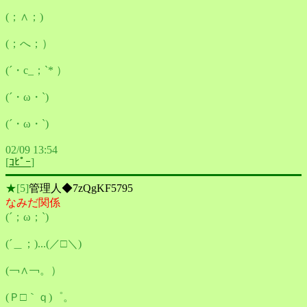
(；∧；)
(；へ；）
(´・c_；`* ）
(´・ω・`)
(´・ω・`)
02/09 13:54
[
ｺﾋﾟｰ
]
★
[5]
管理人◆7zQgKF5795
なみだ関係
(´；ω；`)
(´＿；)...(／□＼)
(￢∧￢。）
(Ｐ□｀ｑ)゜。