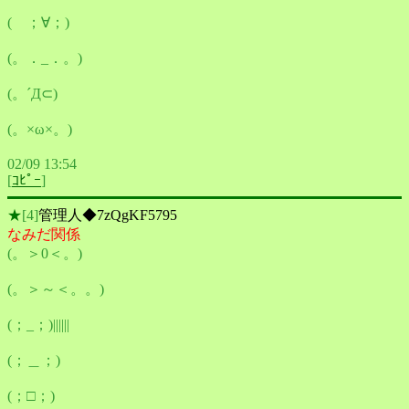
( ；∀；)
(。．_．。)
(。´Д⊂)
(。×ω×。)
02/09 13:54
[
ｺﾋﾟｰ
]
★
[4]
管理人◆7zQgKF5795
なみだ関係
(。＞0＜。)
(。＞～＜。。)
(；_；)||||||
(；＿；)
(；□；)