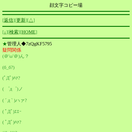
顔文字コピー場
[
返信
][
更新
][
△
]
[
↓
][
検索
][
HOME
]
★
管理人◆7zQgKF5795
疑問関係
(＠'ω'＠)ん？
(б_б?)
(ﾟДﾟ)ﾊｧ?
( ゜д゜)ノ
( ´ д ` )ハァ?
( ﾟДﾟ)ｴｴｰ
( ﾟДﾟ)ﾊｧ?