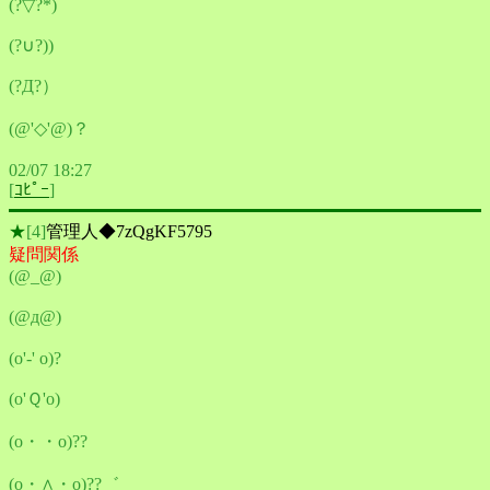
(?▽?*)
(?∪?))
(?Д?）
(@'◇'@)？
02/07 18:27
[
ｺﾋﾟｰ
]
★
[4]
管理人◆7zQgKF5795
疑問関係
(@_@)
(@д@)ゞ
(o'‐' o)?
(o'Ｑ'o)
(o・・o)??
(o・∧・o)??゛