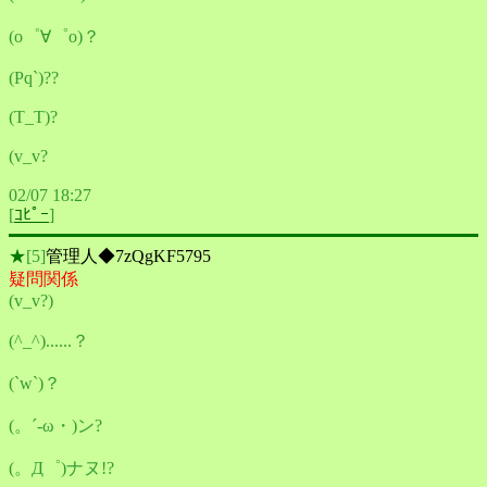
(o゜∀゜o)？
(Pq`)??
(T_T)?
(v_v?
02/07 18:27
[
ｺﾋﾟｰ
]
★
[5]
管理人◆7zQgKF5795
疑問関係
(v_v?)
(^_^)......？
(`w`)？
(。´-ω・)ン?
(。Д゜)ナヌ!?