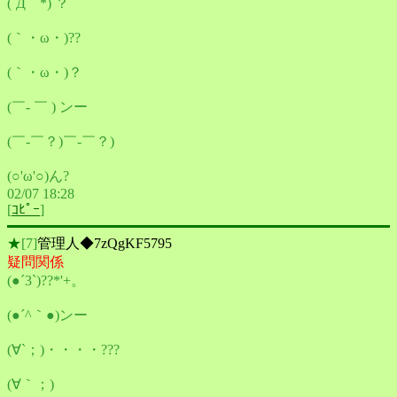
(´Д｀*) ？
(｀・ω・)??
(｀・ω・)？
(￣- ￣ ) ンー
(￣-￣？)￣-￣？)
(○'ω'○)ん?
02/07 18:28
[
ｺﾋﾟｰ
]
★
[7]
管理人◆7zQgKF5795
疑問関係
(●´3`)??*'+。
(●´^｀●)ンー
(∀`；)・・・・???
(∀｀；)