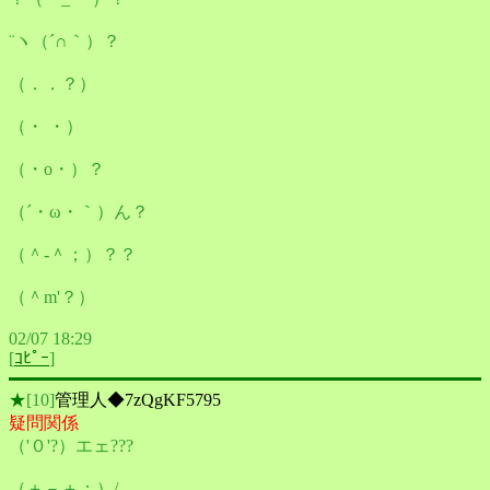
¨ヽ（´∩｀）？
（．．？）
（・ ・）
（・o・）？
（´・ω・｀）ん？
（＾-＾；）？？
（＾m'？）
02/07 18:29
[
ｺﾋﾟｰ
]
★
[10]
管理人◆7zQgKF5795
疑問関係
（'０'?）エェ???
（＋－＋；）/