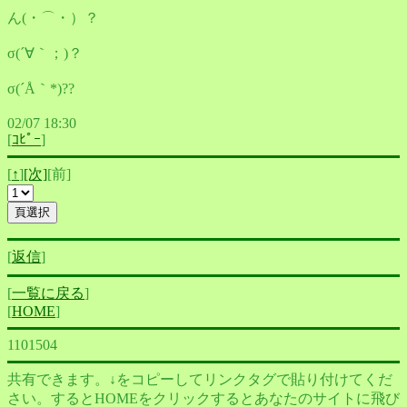
ん(・⌒・）？
σ(´∀｀；)？
σ(´Å｀*)??
02/07 18:30
[
ｺﾋﾟｰ
]
[
↑
]
[次]
[前]
[
返信
]
[
一覧に戻る
]
[
HOME
]
1101504
共有できます。↓をコピーしてリンクタグで貼り付けてくだ
さい。するとHOMEをクリックするとあなたのサイトに飛び