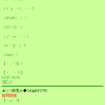
（＊´д｀＊）・・？
（＠o＠）・・/
（◎◇◎；）
（ノ・ω・｀；）
（σ´・Д・）？
（σдσ;）?
【・_・?】?
【・。・？】
02/07 18:30
[
ｺﾋﾟｰ
]
★
[11]
管理人◆7zQgKF5795
疑問関係
【・ω・?】