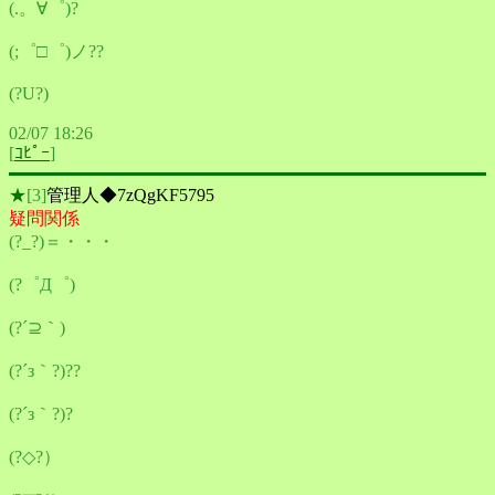
(.。∀゜)?
(;゜□゜)ノ??
(?U?)
02/07 18:26
[
ｺﾋﾟｰ
]
★
[3]
管理人◆7zQgKF5795
疑問関係
(?_?)＝・・・
(?゜Д゜)
(?´⊇｀)
(?´з｀?)??
(?´з｀?)?
(?◇?）