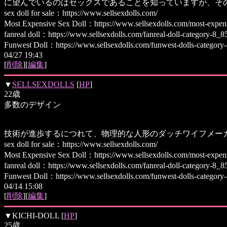
に望んでいるのはセックスであることを知っていますが、そ
sex doll for sale：https://www.sellsexdolls.com/
Most Expensive Sex Doll：https://www.sellsexdolls.com/most-expens
fanreal doll：https://www.sellsexdolls.com/fanreal-doll-category-8_8
Funwest Doll：https://www.sellsexdolls.com/funwest-dolls-category
04/27 19:43
[
削除
][
編集
]
▼
SELLSEXDOLLS
[
HP
]
22歳
多数のデザイン
技術が進歩するにつれて、物理的な人形のダッチワイフメー
sex doll for sale：https://www.sellsexdolls.com/
Most Expensive Sex Doll：https://www.sellsexdolls.com/most-expens
fanreal doll：https://www.sellsexdolls.com/fanreal-doll-category-8_8
Funwest Doll：https://www.sellsexdolls.com/funwest-dolls-category
04/14 15:08
[
削除
][
編集
]
▼
KICHI-DOLL
[
HP
]
25歳