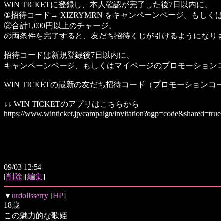
WIN TICKETに登録し、本人確認が完了した後7日以内に、
①招待コード→ XIZRYMRN をキャンペーンページ、もし
②合計1,000円以上のチャージ。
の両条件を完了すると、友だち招待くじが引けるようになり
招待コードは新規登録後7日以内に、
キャンペーンページ、もしくはマイページのプロモーション
WIN TICKETの最新の友だち招待コード（プロモーションコード
↓↓ WIN TICKETのアプリはこちらから
https://www.winticket.jp/campaign/invitation?ogp=code&shared=true
09/03 12:54
[
削除
][
編集
]
▼
urdollsserry
[
HP
]
18歳
この魅力的な歌姫