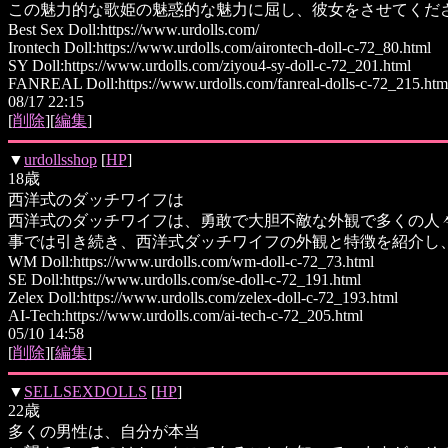
この魅力的な歌姫の魅惑的な魅力に屈し、彼女をさせてくだ
Best Sex Doll:https://www.urdolls.com/
Irontech Doll:https://www.urdolls.com/airontech-doll-c-72_80.html
SY Doll:https://www.urdolls.com/ziyou4-sy-doll-c-72_201.html
FANREAL Doll:https://www.urdolls.com/fanreal-dolls-c-72_215.htm
08/17 22:15
[
削除
][
編集
]
▼
urdollsshop
[
HP
]
18歳
西洋式のダッチワイフは
西洋式のダッチワイフは、勇敢で大胆不敵な外観で多くの人々
事では引き続き、西洋式ダッチワイフの外観と特徴を紹介し
WM Doll:https://www.urdolls.com/wm-doll-c-72_73.html
SE Doll:https://www.urdolls.com/se-doll-c-72_191.html
Zelex Doll:https://www.urdolls.com/zelex-doll-c-72_193.html
AI-Tech:https://www.urdolls.com/ai-tech-c-72_205.html
05/10 14:58
[
削除
][
編集
]
▼
SELLSEXDOLLS
[
HP
]
22歳
多くの男性は、自分が本当