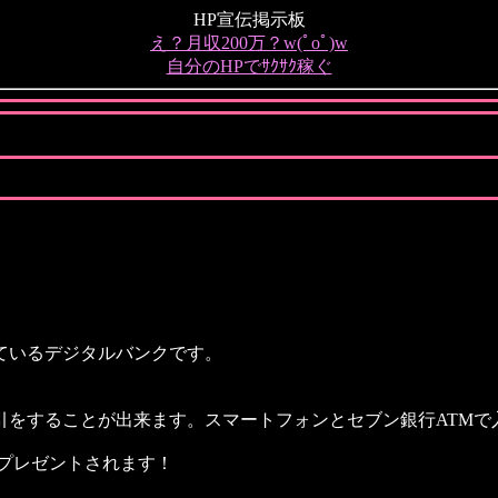
HP宣伝掲示板
え？月収200万？w(ﾟoﾟ)w
自分のHPでｻｸｻｸ稼ぐ
ているデジタルバンクです。
引をすることが出来ます。スマートフォンとセブン銀行ATMで
0円プレゼントされます！