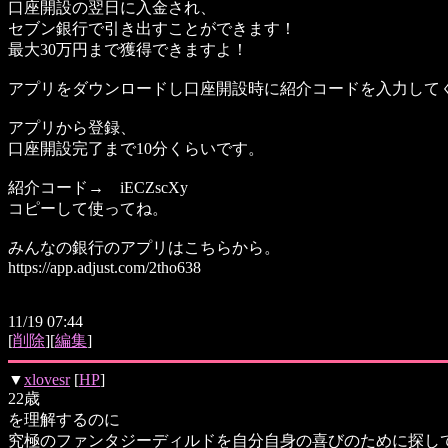
口座開設の翌日に入金され、
セブン銀行で引き出すことができます！
最大30万円まで獲得できますよ！
アプリをダウンロードし口座開設時に紹介コードを入力して
アプリから登録、
口座開設完了まで10分くらいです。
紹介コード→ iECZscXy
コピーして使ってね。
みんなの銀行のアプリはこちらから。
https://app.adjust.com/2tho638
11/19 07:44
[
削除
][
編集
]
▼
xlovesr
[
HP
]
22歳
を理解するのに
究極のファンタジーディルドを自分自身の喜びのために探して