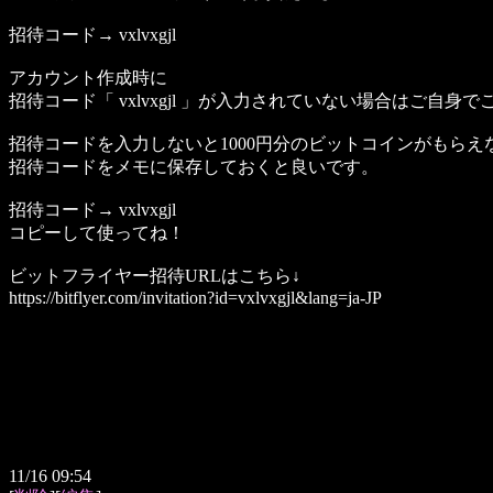
招待コード→ vxlvxgjl
アカウント作成時に
招待コード「 vxlvxgjl 」が入力されていない場合はご自身
招待コードを入力しないと1000円分のビットコインがもら
招待コードをメモに保存しておくと良いです。
招待コード→ vxlvxgjl
コピーして使ってね！
ビットフライヤー招待URLはこちら↓
https://bitflyer.com/invitation?id=vxlvxgjl&lang=ja-JP
11/16 09:54