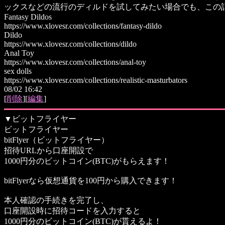
ックスなどの流行のディルドを試してみたい場合でも、この
Fantasy Dildos
https://www.xlovesr.com/collections/fantasy-dildo
Dildo
https://www.xlovesr.com/collections/dildo
Anal Toy
https://www.xlovesr.com/collections/anal-toy
sex dolls
https://www.xlovesr.com/collections/realistic-masturbators
08/02 16:42
[
削除
][
編集
]
▼
ビットフライヤー
ビットフライヤー
bitFlyer（ビットフライヤー）
招待URLから口座開設で
1000円分のビットコイン(BTC)がもらえます！
bitFlyerなら仮想通貨を100円から購入できます！
本人確認の手続きを完了し、
口座開設時に招待コードを入力すると
1000円分のビットコイン(BTC)が貰えるよ！