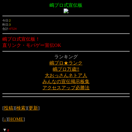
嶋プロ式宣伝板
今日:
2
昨日:
3
合計:
47524
嶋プロ式宣伝板！
直リンク・モバゲー宣伝OK
ランキング
嶋プロ★ランク
嶋プロ万歳!!
大おっさんネトア人
みんなの宣伝掲示板集
アクセスアップ必勝法
[
投稿
][
検索
][
更新
]
[
↓
][
HOME
]
▼
a