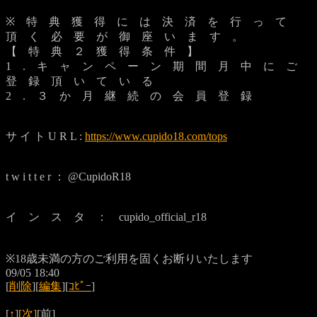
※ 特 典 獲 得 に は 決 済 を 行 っ て
頂 く 必 要 が 御 座 い ま す 。
【 特 典 ２ 獲 得 条 件 】
1 . キ ャ ン ペ ー ン 期 間 月 中 に ご
登 録 頂 い て い る
2 . ３ か 月 継 続 の 会 員 登 録
サ イ ト U R L :
https://www.cupido18.com/tops
t w i t t e r ： @CupidoR18
イ ン ス タ ： cupido_official_r18
※18歳未満の方のご利用を固くお断りいたします
09/05 18:40
[
削除
][
編集
][
ｺﾋﾟｰ
]
[
↑
]
[次]
[前]