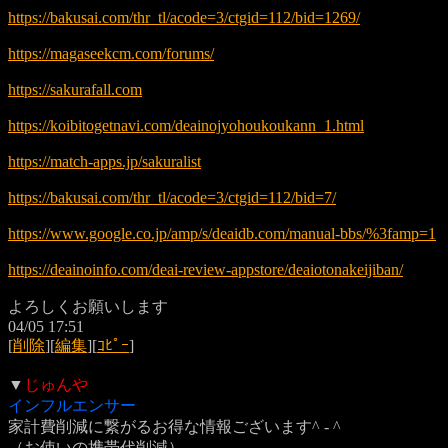
https://bakusai.com/thr_tl/acode=3/ctgid=112/bid=1269/
https://magaseekcm.com/forums/
https://sakurafall.com
https://koibitogetnavi.com/deainojyohoukoukann_1.html
https://match-apps.jp/sakuralist
https://bakusai.com/thr_tl/acode=3/ctgid=112/bid=7/
https://www.google.co.jp/amp/s/deaidb.com/manual-bbs/%3famp=1
https://deainoinfo.com/deai-review-appstore/deaiotonakeijiban/
よろしくお願いします
04/05 17:51
[
削除
][
編集
][
ｺﾋﾟｰ
]
▼
じゅんや
インフルエンサー
家計費削減に繋がるお得な情報ございます^ - ^
（お使いの携帯代削減）