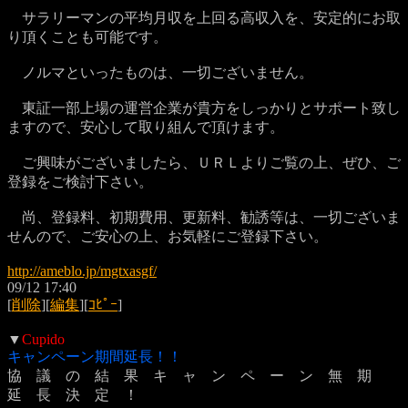
サラリーマンの平均月収を上回る高収入を、安定的にお取
り頂くことも可能です。
ノルマといったものは、一切ございません。
東証一部上場の運営企業が貴方をしっかりとサポート致し
ますので、安心して取り組んで頂けます。
ご興味がございましたら、ＵＲＬよりご覧の上、ぜひ、ご
登録をご検討下さい。
尚、登録料、初期費用、更新料、勧誘等は、一切ございま
せんので、ご安心の上、お気軽にご登録下さい。
http://ameblo.jp/mgtxasgf/
09/12 17:40
[
削除
][
編集
][
ｺﾋﾟｰ
]
▼
Cupido
キャンペーン期間延長！！
協 議 の 結 果 キ ャ ン ペ ー ン 無 期
延 長 決 定 ！