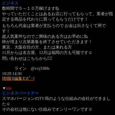
ビジネス
数時間で５～１０万稼げます🙋
やっていただくことはあるお店に行ってもらって、業者が指
定する商品を代わりに買ってもらうだけです！
もちろん代金は業者が支払うので お金は出さなくて🆗で
す！
超人気案件なのでご興味のある方はお早めに🙋
枠が埋まり次第募集を終了させていただきます！
東京、大阪在住の方、または来れる方
11月からは名古屋、12月は福岡の方も可能です☺️
問い合わせはこちらから💁‍♂️
↓
ライン @vvj3389s
10/29 14:30
[
削除
][
編集
][
ｺﾋﾟｰ
]
▼
kin
ビジネスパートナー
スマホバージョンのTV局のような仕組みの会社ができまし
た☺️
その会社は他にない仕組みでオンリーワンです☺️