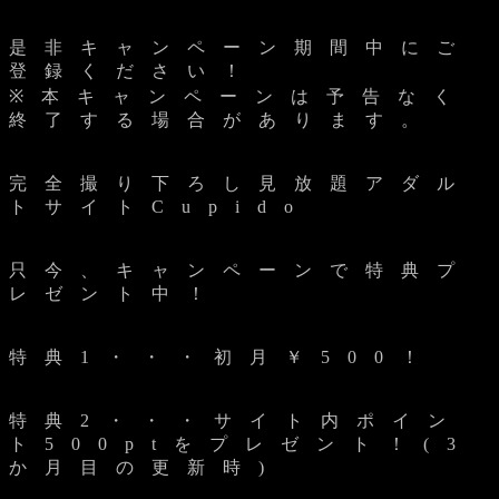
是 非 キ ャ ン ペ ー ン 期 間 中 に ご
登 録 く だ さ い ！
※ 本 キ ャ ン ペ ー ン は 予 告 な く
終 了 す る 場 合 が あ り ま す 。
完 全 撮 り 下 ろ し 見 放 題 ア ダ ル
ト サ イ ト C u p i d o
只 今 、 キ ャ ン ペ ー ン で 特 典 プ
レ ゼ ン ト 中 ！
特 典 1 ・ ・ ・ 初 月 ￥ 5 0 0 ！
特 典 2 ・ ・ ・ サ イ ト 内 ポ イ ン
ト 5 0 0 p t を プ レ ゼ ン ト ！ ( 3
か 月 目 の 更 新 時 )