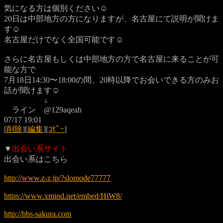
気になる方は個別ください☺️
20日は中部地方の方になりますが、名古屋にて説明が聞けま
す☺️
名古屋だけでなく全国可能です☺️
さらに名古屋もしくは中部地方の方で名古屋に来ることが可
能な方で
7月18日14:30〜18:00の間、20時以降でお会いできる方のみお
話が聞けます☺️
↓
ライン @129aqeah
07/17 19:01
[
削除
][
編集
][
ｺﾋﾟｰ
]
▼
出会い系サイト
出会い系はこちら
http://www.z-z.jp/?slomode77777
https://www.xmind.net/embed/HiW8/
http://bbs-sakura.com