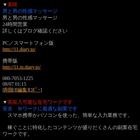
▼
美咲
男と男の性感マッサージ
男と男の性感マッサージ
24時間営業
詳しくはブログ確認ください
PC／スマートフォン版
http://11.diary.to/
携帯版
http://11.m.diary.to/
080-7053-1225
08/07 01:15
[
削除
][
編集
][
ｺﾋﾟｰ
]
▼
高収入可能な在宅ワークです
安全 Ｗワークに最適な副業です
スマホ携帯かパソコンを使った、簡単な入力業務です。
稼ぐことに特化したコンテンツが盛りだくさんの副業在宅
ワークです。