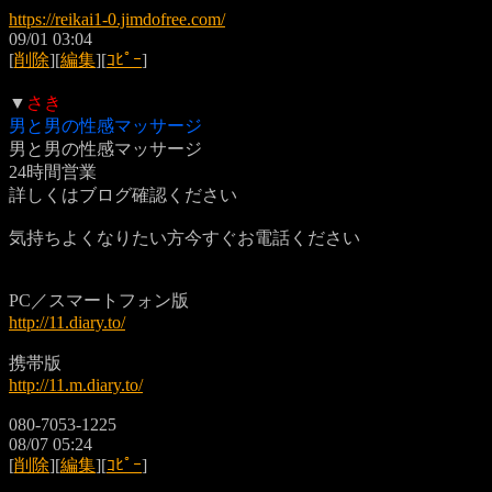
https://reikai1-0.jimdofree.com/
09/01 03:04
[
削除
][
編集
][
ｺﾋﾟｰ
]
▼
さき
男と男の性感マッサージ
男と男の性感マッサージ
24時間営業
詳しくはブログ確認ください
気持ちよくなりたい方今すぐお電話ください
PC／スマートフォン版
http://11.diary.to/
携帯版
http://11.m.diary.to/
080-7053-1225
08/07 05:24
[
削除
][
編集
][
ｺﾋﾟｰ
]