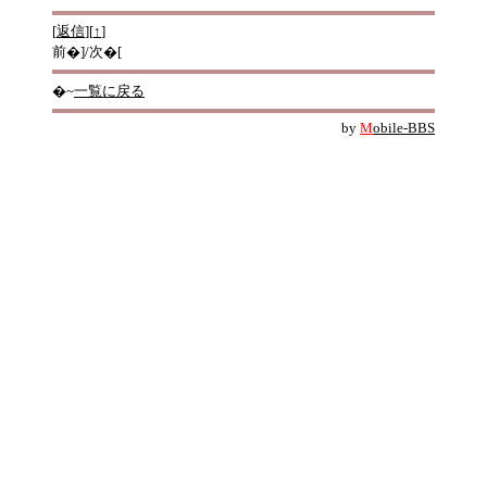
[
返信
][
↑
]
前�]/次�[
�~
一覧に戻る
by
M
obile-BBS