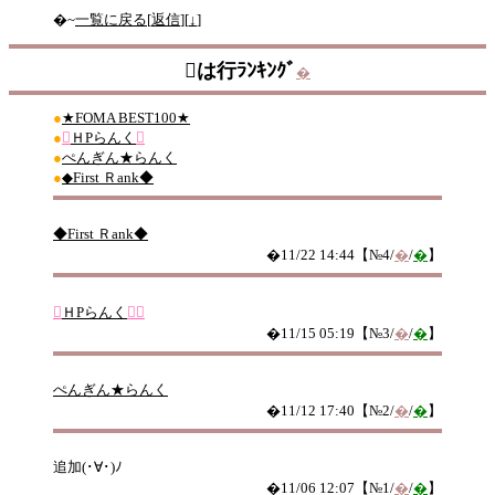
�~
一覧に戻る
[
返信
][
↓
]
は行ﾗﾝｷﾝｸﾞ
�
●
★FOMA BEST100★
●

ＨPらんく

●
ぺんぎん★らんく
●
◆First Ｒank◆
◆First Ｒank◆
�11/22 14:44【№4/
�
/
�
】

ＨPらんく

�11/15 05:19【№3/
�
/
�
】
ぺんぎん★らんく
�11/12 17:40【№2/
�
/
�
】
追加(･∀･)ﾉ
�11/06 12:07【№1/
�
/
�
】